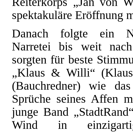
Reiterkorps „Jan von We
spektakuläre Eröffnung 
Danach folgte ein No
Narretei bis weit nac
sorgten für beste Stimm
„Klaus & Willi“ (Klaus 
(Bauchredner) wie das
Sprüche seines Affen m
junge Band „StadtRand“ 
Wind in einzigar