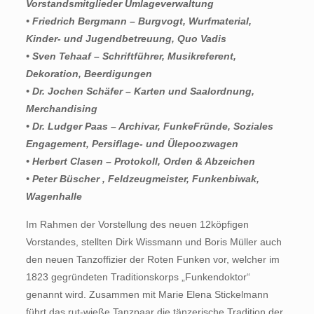
Vorstandsmitglieder Umlageverwaltung
• Friedrich Bergmann – Burgvogt, Wurfmaterial,
Kinder- und Jugendbetreuung, Quo Vadis
• Sven Tehaaf – Schriftführer, Musikreferent,
Dekoration, Beerdigungen
• Dr. Jochen Schäfer – Karten und Saalordnung,
Merchandising
• Dr. Ludger Paas – Archivar, FunkeFründe, Soziales
Engagement, Persiflage- und Ülepoozwagen
• Herbert Clasen – Protokoll, Orden & Abzeichen
• Peter Büscher , Feldzeugmeister, Funkenbiwak,
Wagenhalle
Im Rahmen der Vorstellung des neuen 12köpfigen
Vorstandes, stellten Dirk Wissmann und Boris Müller auch
den neuen Tanzoffizier der Roten Funken vor, welcher im
1823 gegründeten Traditionskorps „Funkendoktor“
genannt wird. Zusammen mit Marie Elena Stickelmann
führt das rut-wieße Tanzpaar die tänzerische Tradition der