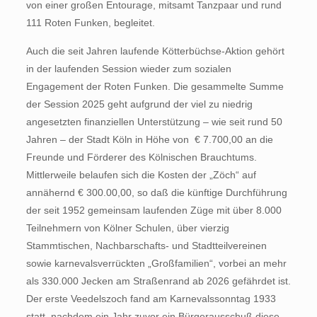
von einer großen Entourage, mitsamt Tanzpaar und rund
111 Roten Funken, begleitet.
Auch die seit Jahren laufende Kötterbüchse-Aktion gehört
in der laufenden Session wieder zum sozialen
Engagement der Roten Funken. Die gesammelte Summe
der Session 2025 geht aufgrund der viel zu niedrig
angesetzten finanziellen Unterstützung – wie seit rund 50
Jahren – der Stadt Köln in Höhe von € 7.700,00 an die
Freunde und Förderer des Kölnischen Brauchtums.
Mittlerweile belaufen sich die Kosten der „Zöch“ auf
annähernd € 300.00,00, so daß die künftige Durchführung
der seit 1952 gemeinsam laufenden Züge mit über 8.000
Teilnehmern von Kölner Schulen, über vierzig
Stammtischen, Nachbarschafts- und Stadtteilvereinen
sowie karnevalsverrückten „Großfamilien“, vorbei an mehr
als 330.000 Jecken am Straßenrand ab 2026 gefährdet ist.
Der erste Veedelszoch fand am Karnevalssonntag 1933
statt, nachdem ein Jahr zuvor ein Bürgerausschuß diese