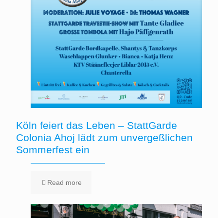
Köln feiert das Leben – StattGarde
Colonia Ahoj lädt zum unvergeßlichen
Sommerfest ein
Read more