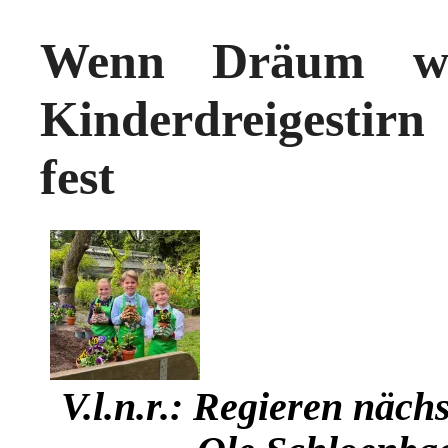
Wenn Dräum wid
Kinderdreigestirn 
fest
V.l.n.r.: Regieren näch