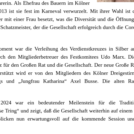
rerin. Als Ehefrau des Bauern im Kölner
013 ist sie fest im Karneval verwurzelt. Mit ihrer Wahl ist
 mit einer Frau besetzt, was die Diversität und die Öffnung 
chatzmeister, der die Gesellschaft erfolgreich durch die Coro
ent war die Verleihung des Verdienstkreuzes in Silber a
ch den Mitgliederbetreuer des Festkomitees Udo Marx. Di
tz für den Großen Rat und die Gesellschaft. Der neue Große R
rstützt wird er von den Mitgliedern des Kölner Dreigestir
s und „Jungfrau Katharina“ Axel Busse. Die alten Rat
2024 war ein bedeutender Meilenstein für die Traditio
e Tring“ und zeigt, daß die Gesellschaft weiterhin auf einem
 blicken nun erwartungsvoll auf die kommende Session un