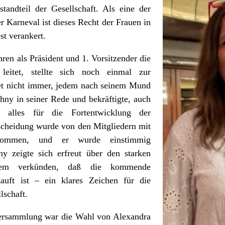
tandteil der Gesellschaft. Als eine der
r Karneval ist dieses Recht der Frauen in
st verankert.
ren als Präsident und 1. Vorsitzender die
leitet, stellte sich noch einmal zur
et nicht immer, jedem nach seinem Mund
ny in seiner Rede und bekräftigte, auch
alles für die Fortentwicklung der
tscheidung wurde von den Mitgliedern mit
nommen, und er wurde einstimmig
y zeigte sich erfreut über den starken
dem verkünden, daß die kommende
kauft ist – ein klares Zeichen für die
lschaft.
Versammlung war die Wahl von Alexandra