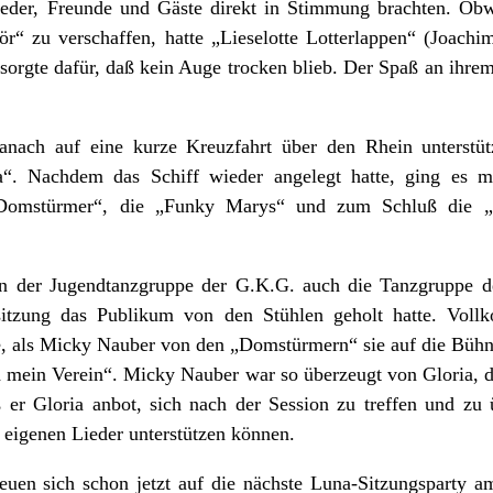
lieder, Freunde und Gäste direkt in Stimmung brachten. Obw
r“ zu verschaffen, hatte „Lieselotte Lotterlappen“ (Joachi
 sorgte dafür, daß kein Auge trocken blieb. Der Spaß an ihrem
anach auf eine kurze Kreuzfahrt über den Rhein unterst
a“. Nachdem das Schiff wieder angelegt hatte, ging es mu
 „Domstürmer“, die „Funky Marys“ und zum Schluß die „
 der Jugendtanzgruppe der G.K.G. auch die Tanzgruppe de
sitzung das Publikum von den Stühlen geholt hatte. Voll
 als Micky Nauber von den „Domstürmern“ sie auf die Bühn
 mein Verein“. Micky Nauber war so überzeugt von Gloria, 
er Gloria anbot, sich nach der Session zu treffen und zu
r eigenen Lieder unterstützen können.
euen sich schon jetzt auf die nächste Luna-Sitzungsparty a