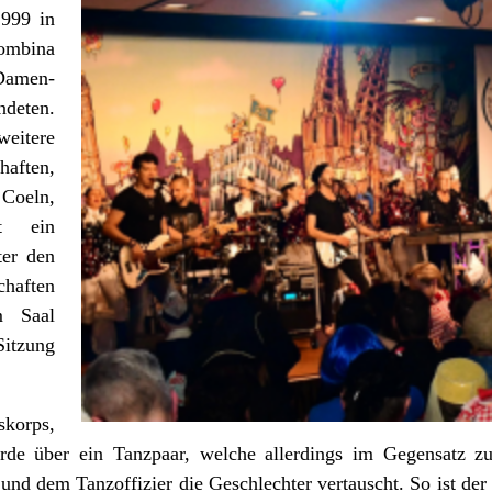
1999 in
ombina
Damen-
deten.
eitere
haften,
Coeln,
t ein
ter den
chaften
m Saal
itzung
skorps,
rde über ein Tanzpaar, welche allerdings im Gegensatz z
 und dem Tanzoffizier die Geschlechter vertauscht. So ist der 