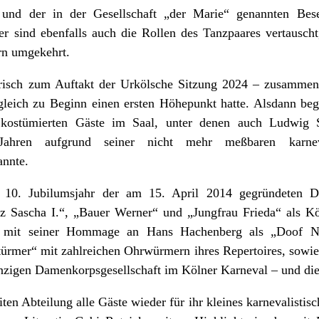
 und der in der Gesellschaft „der Marie“ genannten Be
r sind ebenfalls auch die Rollen des Tanzpaares vertauscht,
rn umgekehrt.
zerisch zum Auftakt der Urkölsche Sitzung 2024 – zusammen
gleich zu Beginn einen ersten Höhepunkt hatte. Alsdann beg
 kostümierten Gäste im Saal, unter denen auch Ludwig 
ahren aufgrund seiner nicht mehr meßbaren karneva
annte.
 10. Jubilumsjahr der am 15. April 2014 gegründeten
z Sascha I.“, „Bauer Werner“ und „Jungfrau Frieda“ als Köl
r mit seiner Hommage an Hans Hachenberg als „Doof Noß
türmer“ mit zahlreichen Ohrwürmern ihres Repertoires, sowie
nzigen Damenkorpsgesellschaft im Kölner Karneval – und die 
n Abteilung alle Gäste wieder für ihr kleines karnevalistisc