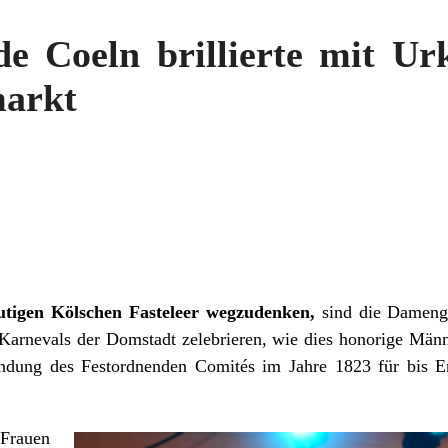
e Coeln brillierte mit Urk
markt
utigen Kölschen Fasteleer wegzudenken,
sind die Damenge
s Karnevals der Domstadt zelebrieren, wie dies honorige Män
ndung des Festordnenden Comités im Jahre 1823 für bis E
Frauen