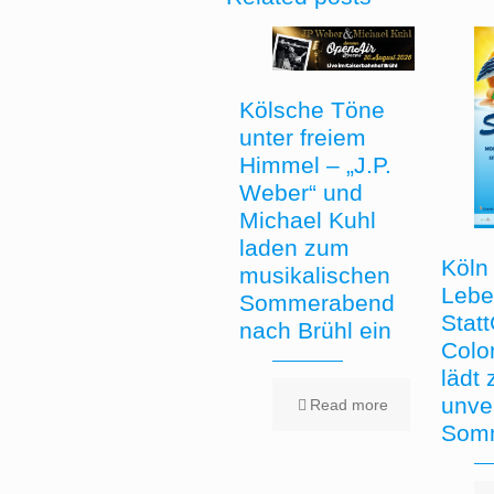
Kölsche Töne
unter freiem
Himmel – „J.P.
Weber“ und
Michael Kuhl
laden zum
Köln 
musikalischen
Lebe
Sommerabend
Stat
nach Brühl ein
Colo
lädt
unve
Read more
Somm