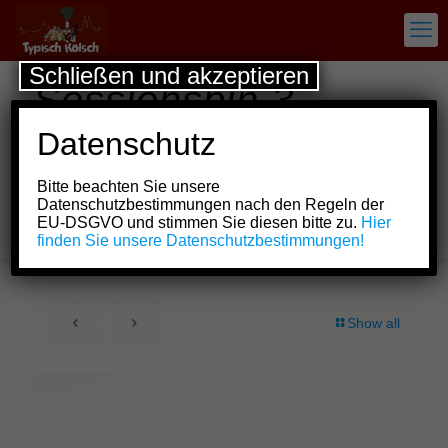
Schließen und akzeptieren
Sessionspin 3.
Schwadron des
Datenschutz
Reiter-Korps „Jan
Bitte beachten Sie unsere
von Werth“ von
Datenschutzbestimmungen nach den Regeln der
EU-DSGVO und stimmen Sie diesen bitte zu.
Hier
1925 e.V.
finden Sie unsere Datenschutzbestimmungen!
Show all