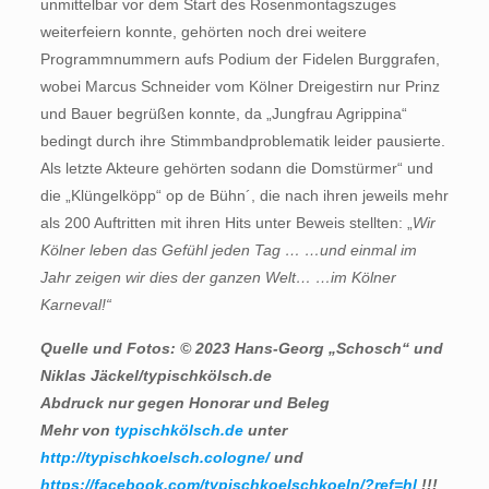
unmittelbar vor dem Start des Rosenmontagszuges
weiterfeiern konnte, gehörten noch drei weitere
Programmnummern aufs Podium der Fidelen Burggrafen,
wobei Marcus Schneider vom Kölner Dreigestirn nur Prinz
und Bauer begrüßen konnte, da „Jungfrau Agrippina“
bedingt durch ihre Stimmbandproblematik leider pausierte.
Als letzte Akteure gehörten sodann die Domstürmer“ und
die „Klüngelköpp“ op de Bühn´, die nach ihren jeweils mehr
als 200 Auftritten mit ihren Hits unter Beweis stellten: „
Wir
Kölner leben das Gefühl jeden Tag … …und einmal im
Jahr zeigen wir dies der ganzen Welt… …im Kölner
Karneval!“
Quelle und Fotos: © 2023 Hans-Georg „Schosch“ und
Niklas Jäckel/typischkölsch.de
Abdruck nur gegen Honorar und Beleg
Mehr von
typischkölsch.de
unter
http://typischkoelsch.cologne/
und
https://facebook.com/typischkoelschkoeln/?ref=hl
!!!