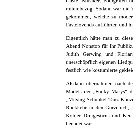
Gäste, Musiker, Fotografen u
miteinbezog. Sodann war die Z
gekommen, welche zu modern
Fastelovends aufführten und h
Eigentlich hätte man zu diese
Abend Nonstop für ihr Publi
Judith Gerwing und Florian
unerschöpflich eigenen Liedgu
festlich wie kostümierte gekl
Alsdann übernahmen nach den
Mädels der „Funky Marys“ di
„Mitsing-Schunkel-Tanz-Konze
Rückkehr in den Gürzenich, 
Kölner Dreigestirns und Ken
beendet war.