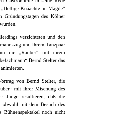
ich Gastronomie in seine Rede
pe „Hellige Knäächte un Mägde“
n Gründungstagen des Kölner
 wurden.
llerdings verzichteten und den
lmannszug und ihrem Tanzpaar
dann die „Räuber“ mit ihrem
rbefachmann“ Bernd Stelter das
animierten.
rtrag von Bernd Stelter, die
uber“ mit ihrer Mischung des
er Junge resultieren, daß die
ar obwohl mit dem Besuch des
s Bühnenspektakel noch nicht