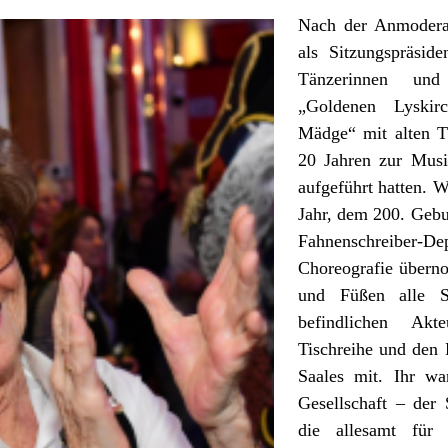
Nach der Anmodera
als Sitzungspräside
Tänzerinnen un
„Goldenen Lyskir
Mädge“ mit alten Tä
20 Jahren zur Mus
aufgeführt hatten. 
Jahr, dem 200. Gebu
Fahnenschreibe
Choreografie übern
und Füßen alle S
befindlichen Ak
Tischreihe und den 
Saales mit. Ihr w
Gesellschaft – der 
die allesamt für 