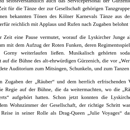
nd selbstverständlich auch das Servicepersonal der Gürzen
eit für die Tänze der zur Gesellschaft gehörigen Tanzgrup
en bekannten Tönen des Kölner Karnevals Tänze aus de
ierfür reichlich mit Applaus und Rufen nach Zugaben belohnt
r Zeit eine Pause vermutet, worauf die Lyskircher Junge a
kum mit dem Aufzug der Roten Funken, deren Regimentsspie
 Gorny weiterlaufen ließen. Musikalisch gehörten so
t auf die Bühne des alt-ehrwürdigen Gürzenich, die vor „We
eidete Auditorium zum Mitsingen, Schunkeln, und zum Tanzen 
 Zugaben der „Räuber“ und dem herrlich erfrischenden Vo
e Regie auf der Bühne, die da weitermachten, wo die „Rä
rts“ aufgehört hatten. Schon jetzt konnten die Lyskirch
dem Wohnzimmer der Gesellschaft, der richtige Schritt w
 Reise in seiner Rolle als Drag-Queen „Julie Voyages“ da