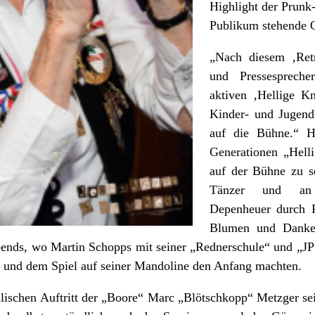
Highlight der Prun
Publikum stehende O
„Nach diesem ‚Retro
und Pressesprech
aktiven ‚Hellige K
Kinder- und Jugendl
auf die Bühne.“ Hi
Generationen „Helli
auf der Bühne zu 
Tänzer und an „
Depenheuer durch P
Blumen und Dankes
ends, wo Martin Schopps mit seiner „Rednerschule“ und „JP
n und dem Spiel auf seiner Mandoline den Anfang machten.
lischen Auftritt der „Boore“ Marc „Blötschkopp“ Metzger s