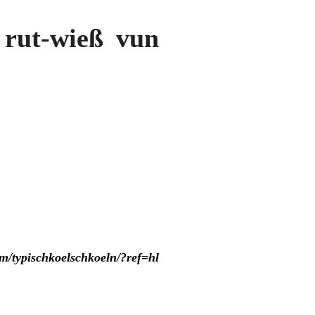
 rut-wieß vun
om/typischkoelschkoeln/?ref=hl