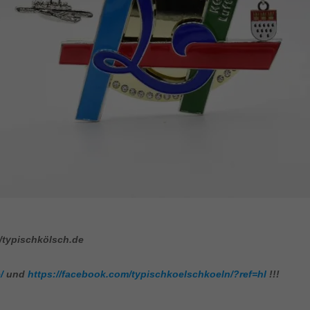
/typischkölsch.de
/
und
https://facebook.com/typischkoelschkoeln/?ref=hl
!!!