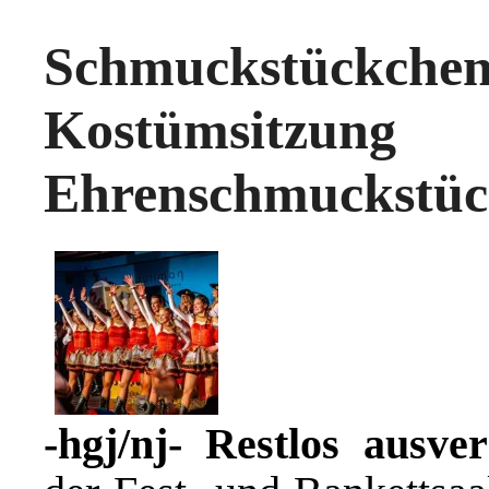
Schmuckstückc
Kostümsitz
Ehrenschmuckstüc
-hgj/nj- Restlos ausve