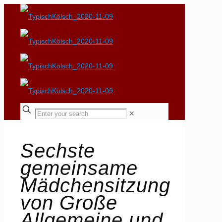
✕
Sechste
gemeinsame
Mädchensitzung
von Große
Allgemeine und