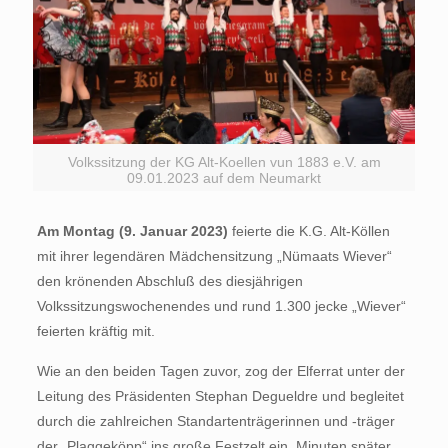
Volkssitzung der KG Alt-Koellen vun 1883 e.V. am
09.01.2023 auf dem Neumarkt
Am Montag (9. Januar 2023)
feierte die K.G. Alt-Köllen
mit ihrer legendären Mädchensitzung „Nümaats Wiever“
den krönenden Abschluß des diesjährigen
Volkssitzungswochenendes und rund 1.300 jecke „Wiever“
feierten kräftig mit.
Wie an den beiden Tagen zuvor, zog der Elferrat unter der
Leitung des Präsidenten Stephan Degueldre und begleitet
durch die zahlreichen Standartenträgerinnen und -träger
der „Plaggeköpp“ ins große Festzelt ein. Minuten später