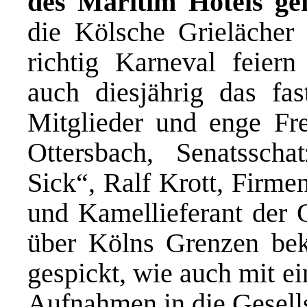
des Maritim Hotels gef
die Kölsche Grielächer 
richtig Karneval feiern
auch diesjährig das fa
Mitglieder und enge Fr
Ottersbach, Senatssch
Sick“, Ralf Krott, Firme
und Kamellieferant der G
über Kölns Grenzen bek
gespickt, wie auch mit e
Aufnahmen in die Gesells