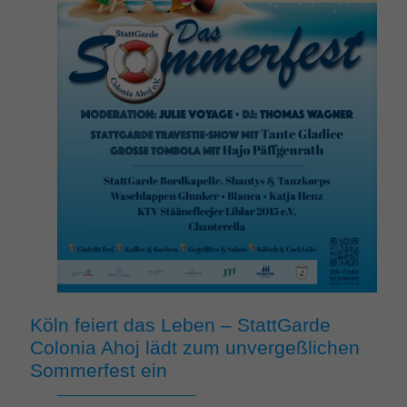
Köln feiert das Leben – StattGarde
Colonia Ahoj lädt zum unvergeßlichen
Sommerfest ein