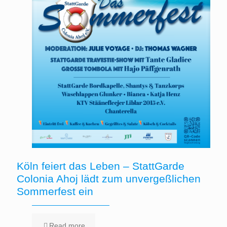
Köln feiert das Leben – StattGarde
Colonia Ahoj lädt zum unvergeßlichen
Sommerfest ein
Read more