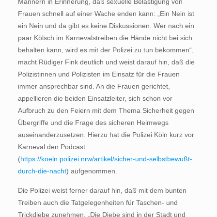
Männern in Erinnerung, daß sexuelle Belästigung von
Frauen schnell auf einer Wache enden kann: „Ein Nein ist
ein Nein und da gibt es keine Diskussionen. Wer nach ein
paar Kölsch im Karnevalstreiben die Hände nicht bei sich
behalten kann, wird es mit der Polizei zu tun bekommen“,
macht Rüdiger Fink deutlich und weist darauf hin, daß die
Polizistinnen und Polizisten im Einsatz für die Frauen
immer ansprechbar sind. An die Frauen gerichtet,
appellieren die beiden Einsatzleiter, sich schon vor
Aufbruch zu den Feiern mit dem Thema Sicherheit gegen
Übergriffe und die Frage des sicheren Heimwegs
auseinanderzusetzen. Hierzu hat die Polizei Köln kurz vor
Karneval den Podcast
(
https://koeln.polizei.nrw/artikel/sicher-und-selbstbewußt-
durch-die-nacht
) aufgenommen.
Die Polizei weist ferner darauf hin, daß mit dem bunten
Treiben auch die Tatgelegenheiten für Taschen- und
Trickdiebe zunehmen. „Die Diebe sind in der Stadt und