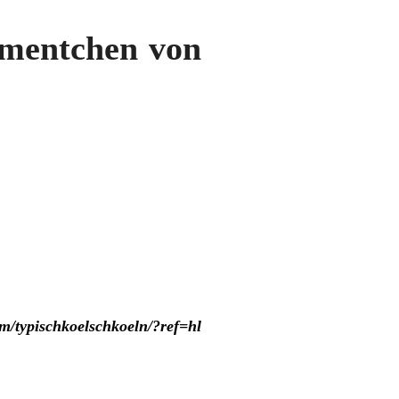
ementchen von
om/typischkoelschkoeln/?ref=hl