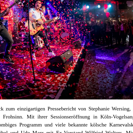
k zum einzigartigen Pressebericht von Stephanie Wersing, 
rohsinn. Mit ihrer Sessionseröffnung in Köln-Vogelsan
 bombiges Programm und viele bekannte kölsche Karnevals
röbel und Udo Marx mit Ex-Vorstand Wilfried Wolters, Mi