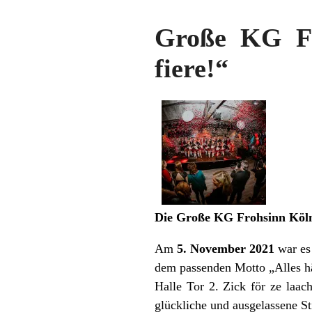
Große KG Fr
fiere!“
Die Große KG Frohsinn Köln 
Am
5. November 2021
war es 
dem passenden Motto „Alles hä
Halle Tor 2. Zick för ze laac
glückliche und ausgelassene S