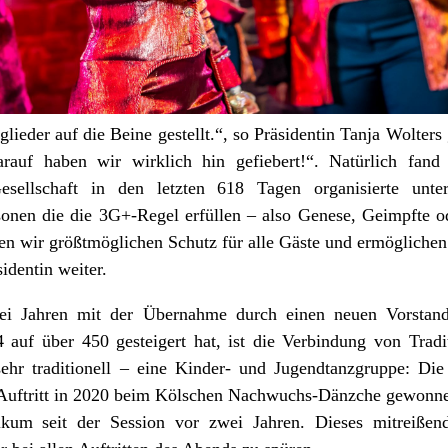
lieder auf die Beine gestellt.“, so Präsidentin Tanja Wolters
rauf haben wir wirklich hin gefiebert!“. Natürlich fand
sellschaft in den letzten 618 Tagen organisierte unter
sonen die die 3G+-Regel erfüllen – also Genese, Geimpfte o
en wir größtmöglichen Schutz für alle Gäste und ermöglichen
sidentin weiter.
wei Jahren mit der Übernahme durch einen neuen Vorstan
4 auf über 450 gesteigert hat, ist die Verbindung von Trad
ehr traditionell – eine Kinder- und Jugendtanzgruppe: Die
uftritt in 2020 beim Kölschen Nachwuchs-Dänzche gewonnen 
likum seit der Session vor zwei Jahren. Dieses mitreiße