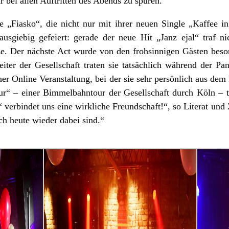
 bei allen Auftritten des Abends zu spüren.
 „Fiasko“, die nicht nur mit ihrer neuen Single „Kaffee in
sgiebig gefeiert: gerade der neue Hit „Janz ejal“ traf ni
ze. Der nächste Act wurde von den frohsinnigen Gästen beson
ter der Gesellschaft traten sie tatsächlich während der Pa
iner Online Veranstaltung, bei der sie sehr persönlich aus de
ur“ – einer Bimmelbahntour der Gesellschaft durch Köln – t
 verbindet uns eine wirkliche Freundschaft!“, so Literat und 
ch heute wieder dabei sind.“