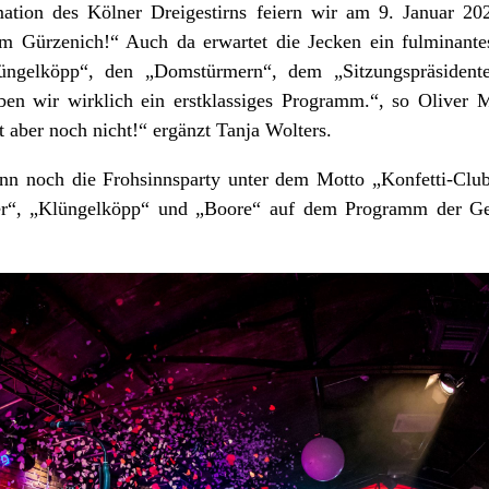
tion des Kölner Dreigestirns feiern wir am 9. Januar 20
 im Gürzenich!“ Auch da erwartet die Jecken ein fulminan
üngelköpp“, den „Domstürmern“, dem „Sitzungspräsident
n wir wirklich ein erstklassiges Programm.“, so Oliver M
t aber noch nicht!“ ergänzt Tanja Wolters.
nn noch die Frohsinnsparty unter dem Motto „Konfetti-Clu
er“, „Klüngelköpp“ und „Boore“ auf dem Programm der Gese