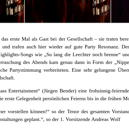
das erste Mal als Gast bei der Gesellschaft – sie traten be
 und trafen auch hier wieder auf gute Party Resonanz. De
ighlights-Songs wie „Su lang die Leechter noch brenne“ und
berraschung des Abends kam genau dann in Form der „Nippe
sche Partystimmung verbreiteten. Eine sehr gelungene Über
schaft.
ass Entertainment“ (Jürgen Bender) eine frohsinnig-feiern
die erste Gelegenheit persönlichen Feierns bis in die frühe
öner vorstellen können!“ so der Tenor des gesamten Vorsta
staltungen geplant.“, so der 1. Vorsitzende Andreas Wolf