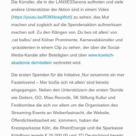
Die Künstler, die in der LANXESSarena auftreten und viele
andere Unterstützer der Aktion sind in einem Video
(
https://youtu.be/R3KNnegWctI
) zu sehen, das Mut
machen und zugleich auf die Spendenaktion aufmerksam
machen soll. Zu den Klängen von ‚Du bes nit allein’ von
‚cat ballou’ sind Kölner Prominente, Karnevalskünstler und
-präsidenten in einem Clip zu sehen, der über die Social-
Media-Kanäle aller Beteiligten und über
www.koelsch-
akademie.de/nitallein
verbreitet wird.
Die ersten Spenden für die Initiative ‚Nur zesamme sin mer
Fastelovend – Mer looße üch nit allein’ sind bereits
eingegangen. Neben den Unterstützern der ersten Stunde
wie Deiters, GO, Miao Records, SK Stiftung Kultur und
Festkomitee die sich vor allem um die Organisation des
Streaming-Events an Weiberfastnacht, die Website,
Öffentlichkeitsarbeit etc. kümmern, haben die
Kreissparkasse Köln, die RheinEnergie und die Sparkasse
KölnBonn jeweils € 25.000,00 und JTI Deutschland bereits