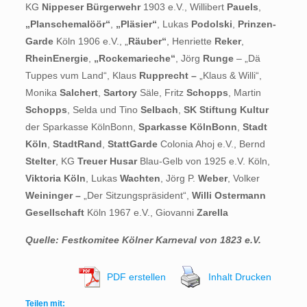
KG
Nippeser Bürgerwehr
1903 e.V., Willibert
Pauels
,
„Planschemalöör“
,
„Pläsier“
, Lukas
Podolski
,
Prinzen-
Garde
Köln 1906 e.V., „
Räuber“
, Henriette
Reker
,
RheinEnergie
,
„Rockemarieche“
, Jörg
Runge
– „Dä
Tuppes vum Land“, Klaus
Rupprecht –
„Klaus & Willi“,
Monika
Salchert
,
Sartory
Säle, Fritz
Schopps
, Martin
Schopps
, Selda und Tino
Selbach
,
SK Stiftung Kultur
der Sparkasse KölnBonn,
Sparkasse KölnBonn
,
Stadt
Köln
,
StadtRand
,
StattGarde
Colonia Ahoj e.V., Bernd
Stelter
, KG
Treuer Husar
Blau-Gelb von 1925 e.V. Köln,
Viktoria Köln
, Lukas
Wachten
, Jörg P.
Weber
, Volker
Weininger –
„Der Sitzungspräsident“,
Willi Ostermann
Gesellschaft
Köln 1967 e.V., Giovanni
Zarella
Quelle: Festkomitee Kölner Karneval von 1823 e.V.
PDF erstellen
Inhalt Drucken
Teilen mit: