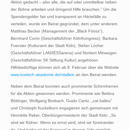
Aktion gedacht – also alle, die auf oder unmittelbar neben
der Bühne arbeiten und dringend Hilfe brauchen.” Um die
Spendengelder fair und transparent an Härtefälle zu
verteilen, wurde ein Beirat gegründet, dem unter anderem
Matthias Becker (Management der „Bläck Fööss“),
Bernhard Conin (Geschäftsführer KölnKongress), Barbara
Foerster (Kulturamt der Stadt Köln), Stefan Löcher
(Geschäftsführer LANXESSarena) und Norbert Minwegen
(Geschäftsführer SK Stiftung Kultur) angehören.
Hilfsbedürftige können sich ab 8. Februar über die Website
www.koelsch-akademie.de/nitallein
an den Beirat wenden.
Neben dem Beirat konnten auch prominente Schirmherren
für die Aktion gewonnen werden. Prominente wie Bettina
Böttinger, Wolfgang Bosbach, Guido Cantz, „cat ballou“
und Christoph Kuckelkorn engagieren sich gemeinsam mit
Henriette Reker, Oberbürgermeisterin der Stadt Köln: „So
sind wir Kölner: Wenn es ernst wird, sind wir füreinander
da. Und leider ist der Karneval in diesem Jahr ziemlich