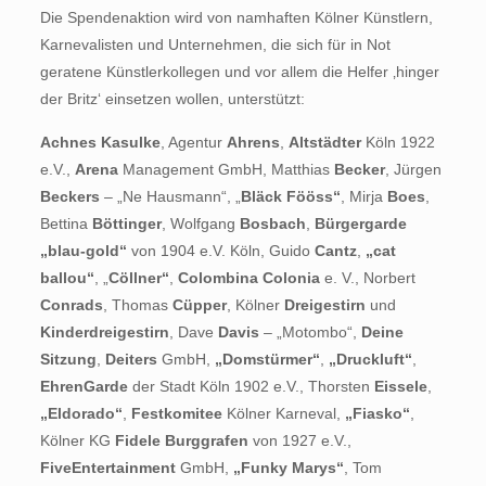
Die Spendenaktion wird von namhaften Kölner Künstlern,
Karnevalisten und Unternehmen, die sich für in Not
geratene Künstlerkollegen und vor allem die Helfer ‚hinger
der Britz‘ einsetzen wollen, unterstützt:
Achnes Kasulke
, Agentur
Ahrens
,
Altstädter
Köln 1922
e.V.,
Arena
Management GmbH, Matthias
Becker
, Jürgen
Beckers
– „Ne Hausmann“, „
Bläck Fööss“
, Mirja
Boes
,
Bettina
Böttinger
, Wolfgang
Bosbach
,
Bürgergarde
„blau-gold“
von 1904 e.V. Köln, Guido
Cantz
,
„cat
ballou“
, „
Cöllner“
,
Colombina Colonia
e. V., Norbert
Conrads
, Thomas
Cüpper
, Kölner
Dreigestirn
und
Kinderdreigestirn
, Dave
Davis
– „Motombo“,
Deine
Sitzung
,
Deiters
GmbH,
„Domstürmer“
,
„Druckluft“
,
EhrenGarde
der Stadt Köln 1902 e.V., Thorsten
Eissele
,
„Eldorado“
,
Festkomitee
Kölner Karneval,
„Fiasko“
,
Kölner KG
Fidele Burggrafen
von 1927 e.V.,
FiveEntertainment
GmbH,
„Funky Marys“
, Tom