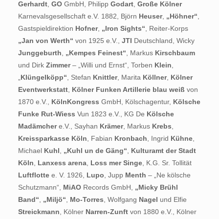
Gerhardt
,
GO
GmbH, Philipp
Godart
,
Große Kölner
Karnevalsgesellschaft e.V. 1882, Björn
Heuser
,
„Höhner“
,
Gastspieldirektion
Hofner
,
„Iron Sights“
, Reiter-Korps
„Jan von Werth“
von 1925 e.V.,
JTI
Deutschland, Wicky
Junggeburth
,
„Kempes Feinest“
, Markus
Kirschbaum
und Dirk
Zimmer
– „Willi und Ernst“, Torben
Klein
,
„
Klüngelköpp“
, Stefan
Knittler
, Marita
Köllner
,
Kölner
Eventwerkstatt
,
Kölner Funken Artillerie blau weiß
von
1870 e.V.,
KölnKongress
GmbH, Kölschagentur,
Kölsche
Funke Rut-Wiess
Vun 1823 e.V., KG De
Kölsche
Madämcher
e.V., Sayhan
Krämer
, Markus
Krebs
,
Kreissparkasse Köln
, Fabian
Kronbach
, Ingrid
Kühne
,
Michael
Kuhl
,
„Kuhl un de Gäng“
,
Kulturamt der Stadt
Köln
,
Lanxess arena
,
Loss mer Singe
, K.G. Sr. Tollität
Luftflotte
e. V. 1926,
Lupo
, Jupp
Menth
– „Ne kölsche
Schutzmann“,
MiAO
Records GmbH,
„Micky Brühl
Band“
,
„Miljö“
,
Mo-Torres
, Wolfgang
Nagel
und Elfie
Streickmann
, Kölner
Narren-Zunft
von 1880 e.V., Kölner