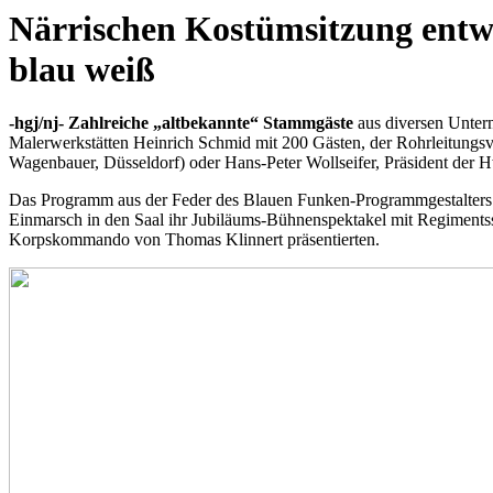
Närrischen Kostümsitzung entwi
blau weiß
-hgj/nj- Zahlreiche „altbekannte“ Stammgäste
aus diversen Unter
Malerwerkstätten Heinrich Schmid mit 200 Gästen, der Rohrleitungs
Wagenbauer, Düsseldorf) oder Hans-Peter Wollseifer, Präsident der
Das Programm aus der Feder des Blauen Funken-Programmgestalters G
Einmarsch in den Saal ihr Jubiläums-Bühnenspektakel mit Regimentss
Korpskommando von Thomas Klinnert präsentierten.