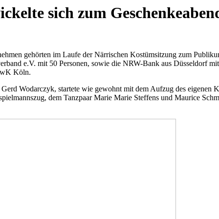
ckelte sich zum Geschenkeabend
nehmen gehörten im Laufe der Närrischen Kostümsitzung zum Publiku
verband e.V. mit 50 Personen, sowie die NRW-Bank aus Düsseldorf mit
 HwK Köln.
erd Wodarczyk, startete wie gewohnt mit dem Aufzug des eigenen Kor
pielmannszug, dem Tanzpaar Marie Marie Steffens und Maurice Schmitz 