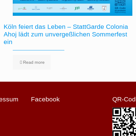
Köln feiert das Leben – StattGarde Colonia
Ahoj lädt zum unvergeßlichen Sommerfest
ein
Read more
ressum
Facebook
QR-Cod