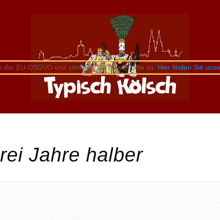
n der EU-DSGVO und stimmen Sie diesen bitte zu.
Hier finden Sie un
ei Jahre halber