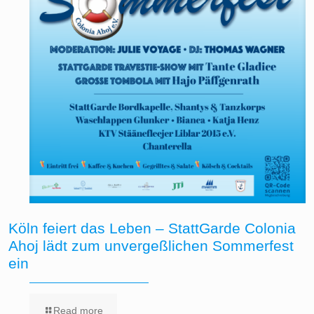
Köln feiert das Leben – StattGarde Colonia
Ahoj lädt zum unvergeßlichen Sommerfest
ein
Read more