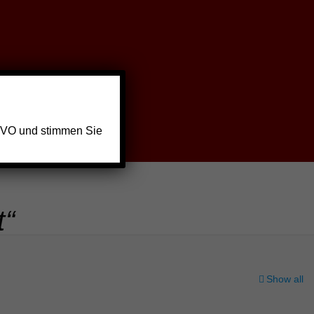
GVO und stimmen Sie
t“
Show all