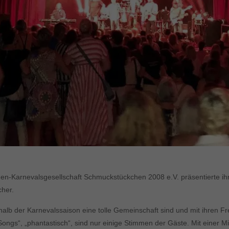
en-Karnevalsgesellschaft Schmuckstückchen 2008 e.V. präsentierte ih
cher.
lb der Karnevalssaison eine tolle Gemeinschaft sind und mit ihren Fr
e Songs“, „phantastisch“, sind nur einige Stimmen der Gäste. Mit einer