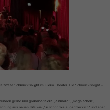
re zweite SchmuckisNight im Gloria Theater. Die SchmuckisNight –
eunden gerne und grandios feiern. „einmalig“, „mega schön“,
 Mischung aus neuen Hits wie „Su schön wie augenblecklich“ und alten