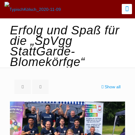
Erfolg und Spaß für
die „SpVgg
StattGarde-
Blomekörfge“
Show all