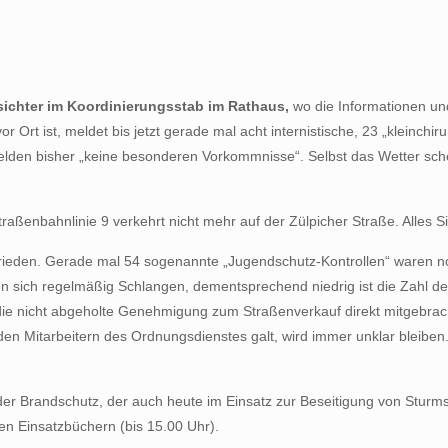
ichter im Koordinierungsstab im Rathaus,
wo die Informationen 
or Ort ist, meldet bis jetzt gerade mal acht internistische, 23 „kleinchir
lden bisher „keine besonderen Vorkommnisse“. Selbst das Wetter schein
raßenbahnlinie 9 verkehrt nicht mehr auf der Zülpicher Straße. Alles Si
rieden. Gerade mal 54 sogenannte „Jugendschutz-Kontrollen“ waren not
en sich regelmäßig Schlangen, dementsprechend niedrig ist die Zahl der 
e nicht abgeholte Genehmigung zum Straßenverkauf direkt mitgebracht
 Mitarbeitern des Ordnungsdienstes galt, wird immer unklar bleiben. 
e der Brandschutz, der auch heute im Einsatz zur Beseitigung von St
en Einsatzbüchern (bis 15.00 Uhr).