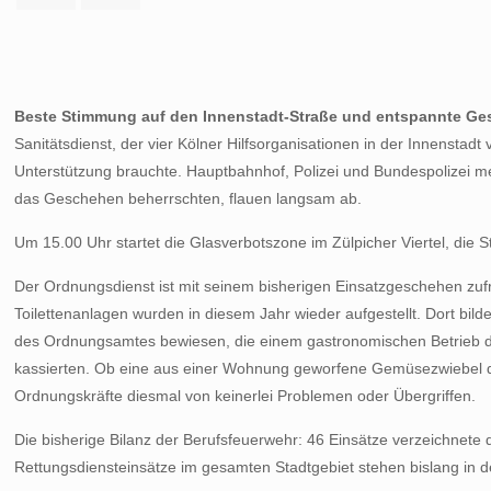
Beste Stimmung auf den Innenstadt-Straße
und entspannte Ges
Sanitätsdienst, der vier Kölner Hilfsorganisationen in der Innenstadt v
Unterstützung brauchte. Hauptbahnhof, Polizei und Bundespolizei me
das Geschehen beherrschten, flauen langsam ab.
Um 15.00 Uhr startet die Glasverbotszone im Zülpicher Viertel, die St
Der Ordnungsdienst ist mit seinem bisherigen Einsatzgeschehen zuf
Toilettenanlagen wurden in diesem Jahr wieder aufgestellt. Dort bild
des Ordnungsamtes bewiesen, die einem gastronomischen Betrieb di
kassierten. Ob eine aus einer Wohnung geworfene Gemüsezwiebel den
Ordnungskräfte diesmal von keinerlei Problemen oder Übergriffen.
Die bisherige Bilanz der Berufsfeuerwehr: 46 Einsätze verzeichnet
Rettungsdiensteinsätze im gesamten Stadtgebiet stehen bislang in d