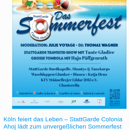
Köln feiert das Leben – StattGarde Colonia
Ahoj lädt zum unvergeßlichen Sommerfest