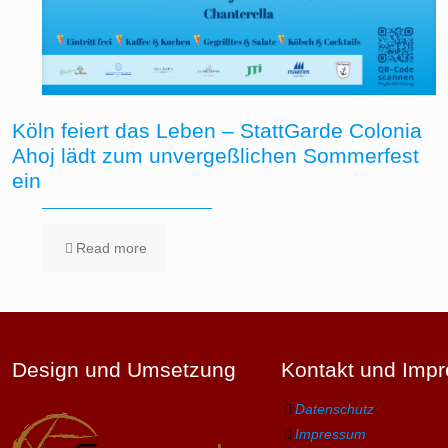
Köln feiert das Leben – StattGarde Colonia
Ahoj lädt zum unvergeßlichen Sommerfest
ein
Read more
Design und Umsetzung
Kontakt und Imp
Datenschutz
Impressum