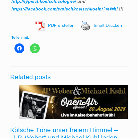
http://typischkoelsch.cologne/
und
https://facebook.com/typischkoelschkoeln/?ref=hl
!!!
PDF erstellen
Inhalt Drucken
Teilen mit:
Related posts
Kölsche Töne unter freiem Himmel –
„J.P. Weber“ und Michael Kuhl laden