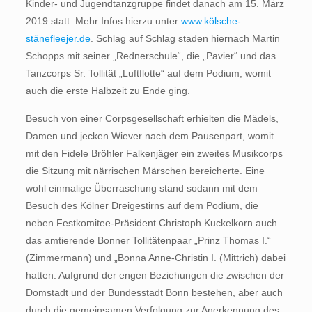
Kinder- und Jugendtanzgruppe findet danach am 15. März
2019 statt. Mehr Infos hierzu unter
www.kölsche-
stänefleejer.de
. Schlag auf Schlag staden hiernach Martin
Schopps mit seiner „Rednerschule“, die „Pavier“ und das
Tanzcorps Sr. Tollität „Luftflotte“ auf dem Podium, womit
auch die erste Halbzeit zu Ende ging.
Besuch von einer Corpsgesellschaft erhielten die Mädels,
Damen und jecken Wiever nach dem Pausenpart, womit
mit den Fidele Bröhler Falkenjäger ein zweites Musikcorps
die Sitzung mit närrischen Märschen bereicherte. Eine
wohl einmalige Überraschung stand sodann mit dem
Besuch des Kölner Dreigestirns auf dem Podium, die
neben Festkomitee-Präsident Christoph Kuckelkorn auch
das amtierende Bonner Tollitätenpaar „Prinz Thomas I.“
(Zimmermann) und „Bonna Anne-Christin I. (Mittrich) dabei
hatten. Aufgrund der engen Beziehungen die zwischen der
Domstadt und der Bundesstadt Bonn bestehen, aber auch
durch die gemeinsamen Verfolgung zur Anerkennung des