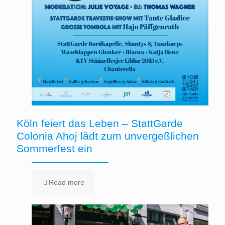
Köln feiert das Leben – StattGarde
Colonia Ahoj lädt zum unvergeßlichen
Sommerfest ein
Read more