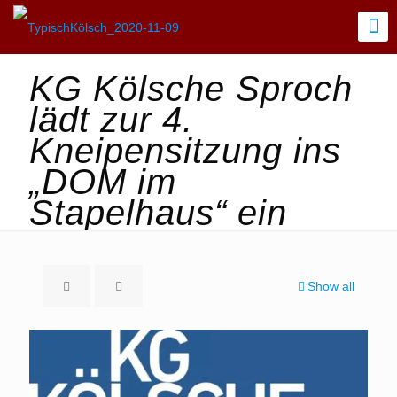
KG Kölsche Sproch
lädt zur 4.
Kneipensitzung ins
„DOM im
Stapelhaus“ ein
Show all