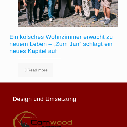
Ein kölsches Wohnzimmer erwacht zu
neuem Leben – „Zum Jan“ schlägt ein
neues Kapitel auf
Read more
Design und Umsetzung