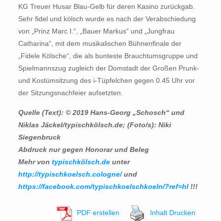
KG Treuer Husar Blau-Gelb für deren Kasino zurückgab.
Sehr fidel und kölsch wurde es nach der Verabschiedung
von „Prinz Marc I.“, „Bauer Markus“ und „Jungfrau
Catharina“, mit dem musikalischen Bühnenfinale der
„Fidele Kölsche“, die als bunteste Brauchtumsgruppe und
Spielmannszug zugleich der Domstadt der Großen Prunk-
und Kostümsitzung des i-Tüpfelchen gegen 0.45 Uhr vor
der Sitzungsnachfeier aufsetzten.
Quelle (Text): © 2019 Hans-Georg „Schosch“ und
Niklas Jäckel/typischkölsch.de; (Foto/s):
Niki
Siegenbruck
Abdruck nur gegen Honorar und Beleg
Mehr von
typischkölsch.de
unter
http://typischkoelsch.cologne/
und
https://facebook.com/typischkoelschkoeln/?ref=hl
!!!
PDF erstellen
Inhalt Drucken