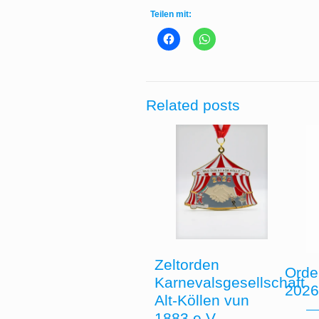
Teilen mit:
Related posts
Zeltorden
Orde
Karnevalsgesellschaft
202
Alt-Köllen vun
1883 e.V.