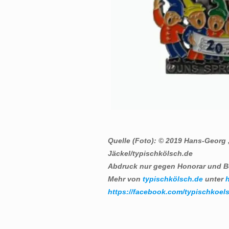
Quelle (Foto): © 2019 Hans-Georg
Jäckel/typischkölsch.de
Abdruck nur gegen Honorar und B
Mehr von
typischkölsch.de
unter
h
https://facebook.com/typischkoels