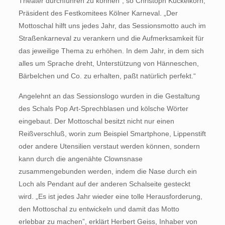
Theater durchführen zu können“, so Christoph Kuckelkorn,
Präsident des Festkomitees Kölner Karneval. „Der
Mottoschal hilft uns jedes Jahr, das Sessionsmotto auch im
Straßenkarneval zu verankern und die Aufmerksamkeit für
das jeweilige Thema zu erhöhen. In dem Jahr, in dem sich
alles um Sprache dreht, Unterstützung von Hänneschen,
Bärbelchen und Co. zu erhalten, paßt natürlich perfekt.“
Angelehnt an das Sessionslogo wurden in die Gestaltung
des Schals Pop Art-Sprechblasen und kölsche Wörter
eingebaut. Der Mottoschal besitzt nicht nur einen
Reißverschluß, worin zum Beispiel Smartphone, Lippenstift
oder andere Utensilien verstaut werden können, sondern
kann durch die angenähte Clownsnase
zusammengebunden werden, indem die Nase durch ein
Loch als Pendant auf der anderen Schalseite gesteckt
wird. „Es ist jedes Jahr wieder eine tolle Herausforderung,
den Mottoschal zu entwickeln und damit das Motto
erlebbar zu machen”, erklärt Herbert Geiss, Inhaber von