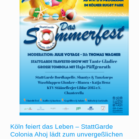
Köln feiert das Leben – StattGarde
Colonia Ahoj lädt zum unvergeßlichen