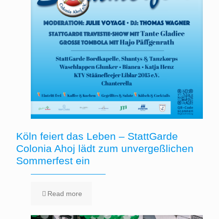
Köln feiert das Leben – StattGarde
Colonia Ahoj lädt zum unvergeßlichen
Sommerfest ein
Read more