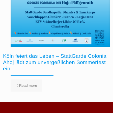
Köln feiert das Leben – StattGarde Colonia
Ahoj lädt zum unvergeßlichen Sommerfest
ein
Read more