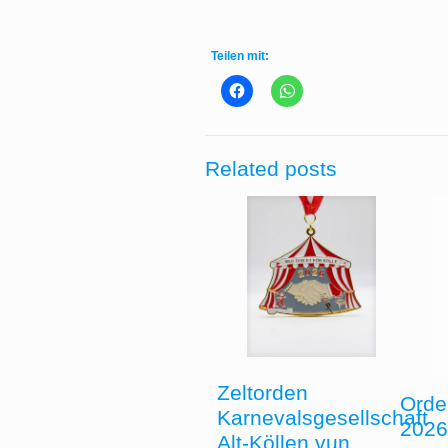
Teilen mit:
Related posts
Zeltorden
Orde
Karnevalsgesellschaft
202
Alt-Köllen vun