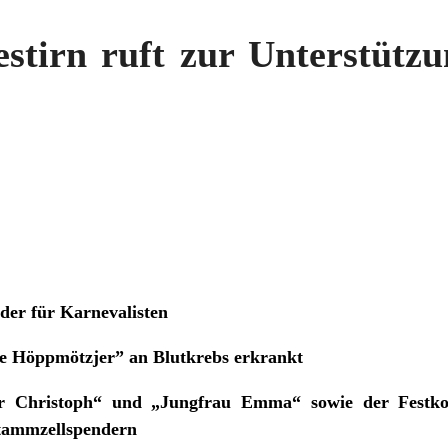
stirn ruft zur Unterstütz
er für Karnevalisten
e Höppmötzjer” an Blutkrebs erkrankt
er Christoph“ und „Jungfrau Emma“ sowie der Festkom
tammzellspendern