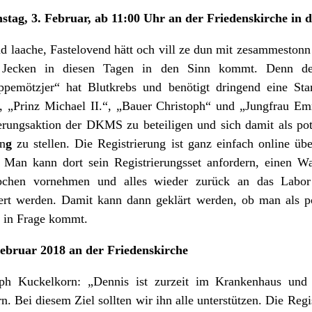
tag, 3. Februar, ab 11:00 Uhr an der Friedenskirche in d
und laache, Fastelovend hätt och vill ze dun mit zesammestonn!
 Jecken in diesen Tagen in den Sinn kommt. Denn de
ppemötzjer“ hat Blutkrebs und benötigt dringend eine Sta
n, „Prinz Michael II.“, „Bauer Christoph“ und „Jungfrau Em
ierungsaktion der DKMS zu beteiligen und sich damit als po
n
g
zu stellen. Die Registrierung ist ganz einfach online 
. Man kann dort sein Registrierungsset anfordern, einen Wa
täbchen vornehmen und alles wieder zurück an das Lab
iert werden. Damit kann dann geklärt werden, ob man als po
n in Frage kommt.
Februar 2018 an der Friedenskirche
toph Kuckelkorn: „Dennis ist zurzeit im Krankenhaus und 
rn. Bei diesem Ziel sollten wir ihn alle unterstützen. Die Reg