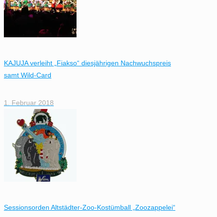
KAJUJA verleiht „Fiakso“ diesjährigen Nachwuchspreis
samt Wild-Card
1. Februar 2018
Sessionsorden Altstädter-Zoo-Kostümball „Zoozappelei“