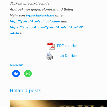
Jäckel/typischkölsch.de
Abdruck nur gegen Honorar und Beleg
Mehr von
typischkölsch.de
unter
http://typischkoelsch.cologne/
und
https://facebook.com/typischkoelschkoeln/?
ref=hl
!!!
PDF erstellen
Inhalt Drucken
Teilen mit:
Related posts