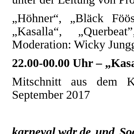
„Höhner“, „Bläck Fööss
„Kasalla“, „Querbea
Moderation: Wicky Jungg
22.00-00.00 Uhr – „Kasa
Mitschnitt aus dem 
September 2017
karneval.wdr.de und So