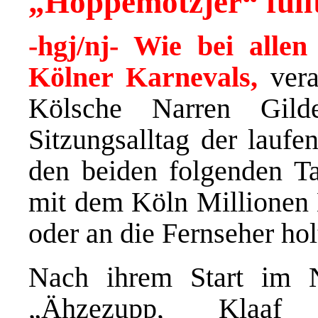
„Höppemötzjer“ fül
-hgj/nj- Wie bei allen
Kölner Karnevals,
vera
Kölsche Narren Gil
Sitzungsalltag der laufe
den beiden folgenden Ta
mit dem Köln Millionen 
oder an die Fernseher hol
Nach ihrem Start im N
„Ähzezupp, Klaaf