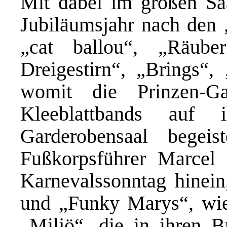
Mit dabei im großen S
Jubiläumsjahr nach den 
„cat ballou“, „Räube
Dreigestirn“, „Brings“,
womit die Prinzen-G
Kleeblattbands auf
Garderobensaal begei
Fußkorpsführer Marcel 
Karnevalssonntag hinei
und „Funky Marys“, wie
„Miljö“, die in ihren 