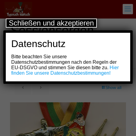
Schließen und akzeptieren
Sessionsorden
Rosen-Montags-
Datenschutz
Divertissementchen
Bitte beachten Sie unsere
von 1861 e.V.
Datenschutzbestimmungen nach den Regeln der
EU-DSGVO und stimmen Sie diesen bitte zu.
Hier
finden Sie unsere Datenschutzbestimmungen!
Show all