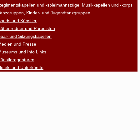
egimentskapellen und -spielmannszüge, Musikkapellen und -korps
Tanzgruppen, Kinder- und Jugendtanzgruppen
ands und Künstler
üttenredner und Parodisten
aal- und Sitzungskapellen
Medien und Presse
Museums und Info Links
ünstleragenturen
otels und Unterkünfte