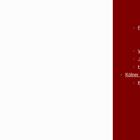
V
„
H
Kölner
K