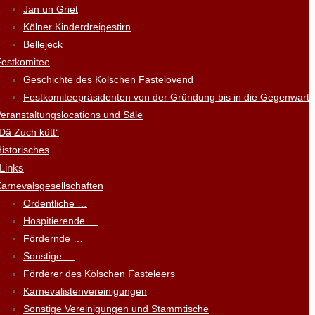
Jan un Griet
Kölner Kinderdreigestirn
Bellejeck
Festkomitee
Geschichte des Kölschen Fastelovend
Festkomiteepräsidenten von der Gründung bis in die Gegenwart
eranstaltungslocations und Säle
Dä Zuch kütt“
istorisches
 Links
arnevalsgesellschaften
Ordentliche …
Hospitierende …
Fördernde …
Sonstige …
Förderer des Kölschen Fasteleers
Karnevalistenvereinigungen
Sonstige Vereinigungen und Stammtische