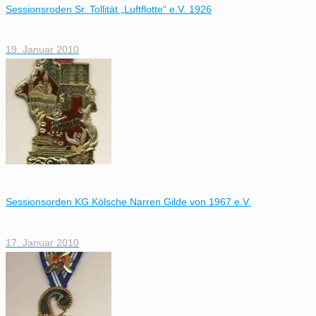
Sessionsroden Sr. Tollität „Luftflotte“ e.V. 1926
19. Januar 2010
Sessionsorden KG Kölsche Narren Gilde von 1967 e.V.
17. Januar 2010