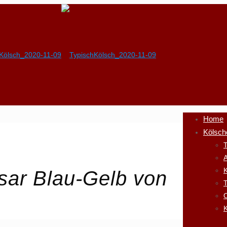
Home
Kölsch
T
A
K
ar Blau-Gelb von
K