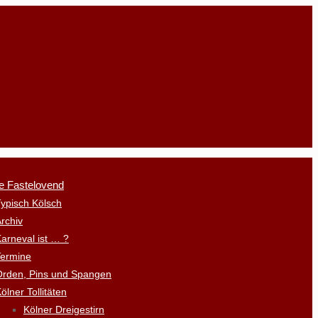
e Fastelovend
ypisch Kölsch
rchiv
arneval ist … ?
Termine
Orden, Pins und Spangen
ölner Tollitäten
Kölner Dreigestirn